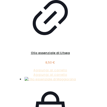
Olio essenziale di Litsea
8,50
€
Aggiungi al carrello
Aggiungi al carrello