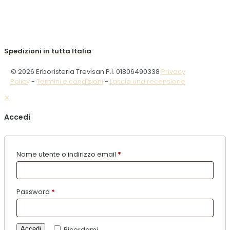
Spedizioni in tutta Italia
© 2026 Erboristeria Trevisan P.I. 01806490338
Privacy
Policy
-
Termini e condizioni
-
Lascia una recensione
✕
Accedi
Nome utente o indirizzo email
*
Password
*
Accedi
Ricordami