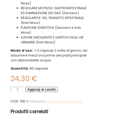
Moss)
REGOLARE MOTILITA’ GASTROINTESTINALE
ED ELIMINAZIONE DEI GAS (Zenzero)
REGOLARITA’ DEL TRANSITO INTESTINALE
(Irish Moss)
FUNZIONE DIGESTIVA (Zenzero e Irish
Moss)
AZIONE EMOLLIENTE E LENITIVA DELLE VIE
URINARIE (Irish Moss)
Modo d’uso:
1-2 capsule 2 volte al giorno, da
assumere mezz’ora prima dei pasti principali
con abbondante acqua.
Quantità:
80 capsule
24,30
€
Linea
Aggiungi al carrello
kilomeno
80
COD:
138-1
Categoria:
Integratori alimentari
cps
quantità
Prodotti correlati