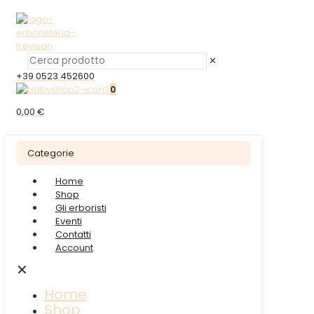
✕
+39 0523 452600
0
0,00 €
Categorie
Home
Shop
Gli erboristi
Eventi
Contatti
Account
✕
Home
Shop