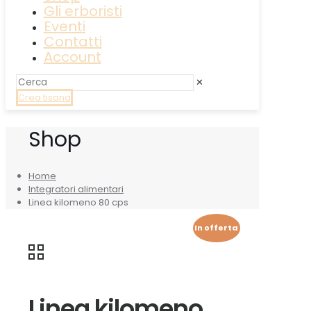
Gli erboristi
Eventi
Contatti
Account
✕
Crea tisana
Shop
Home
Integratori alimentari
Linea kilomeno 80 cps
In offerta
Linea kilomeno