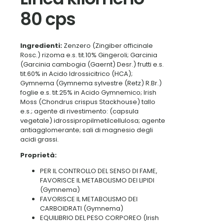
80 cps
Ingredienti:
Zenzero (Zingiber officinale
Rosc.) rizoma e.s. tit.10% Gingeroli; Garcinia
(Garcinia cambogia (Gaernt) Desr.) frutti e.s.
tit.60% in Acido Idrossicitrico (HCA);
Gymnema (Gymnema sylvestre (Retz) R.Br.)
foglie e.s. tit.25% in Acido Gymnemico; Irish
Moss (Chondrus crispus Stackhouse) tallo
e.s.; agente di rivestimento: (capsula
vegetale) idrossipropilmetilcellulosa; agente
antiagglomerante; sali di magnesio degli
acidi grassi.
Proprietà:
PER IL CONTROLLO DEL SENSO DI FAME,
FAVORISCE IL METABOLISMO DEI LIPIDI
(Gymnema)
FAVORISCE IL METABOLISMO DEI
CARBOIDRATI (Gymnema)
EQUILIBRIO DEL PESO CORPOREO (Irish