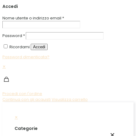
Accedi
Nome utente o indirizzo email
*
Password
*
Ricordami
Accedi
Password dimenticata?
✕
Procedi con l'ordine
Continua con gli acquisti
Visualizza carrello
✕
Categorie
×