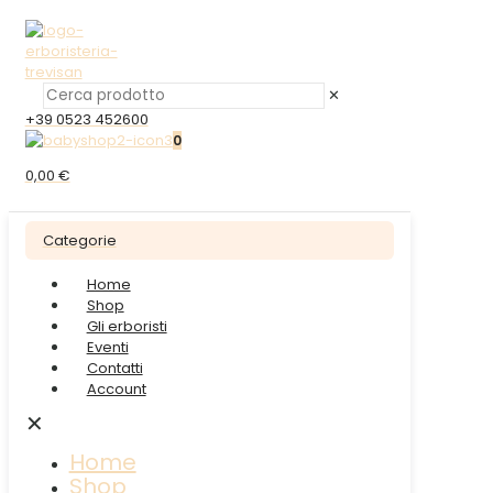
✕
+39 0523 452600
0
0,00 €
Categorie
Home
Shop
Gli erboristi
Eventi
Contatti
Account
✕
Home
Shop