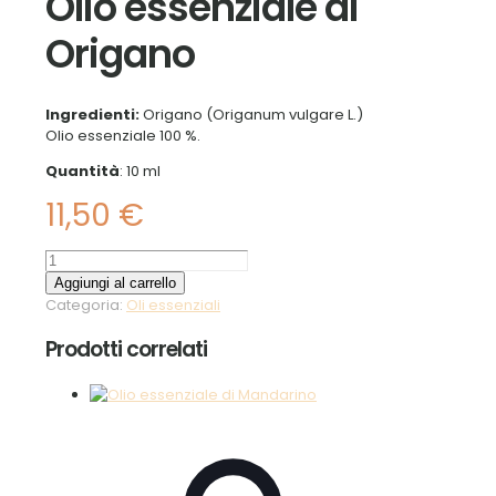
Olio essenziale di
Origano
Ingredienti:
Origano (Origanum vulgare L.)
Olio essenziale 100 %.
Quantità
: 10 ml
11,50
€
Olio
essenziale
Aggiungi al carrello
di
Categoria:
Oli essenziali
Origano
quantità
Prodotti correlati