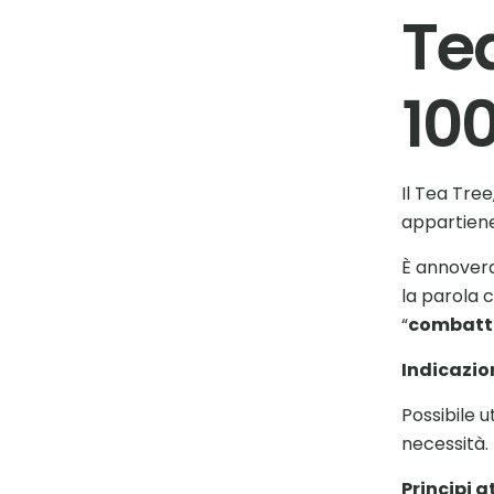
Te
10
Il Tea Tre
appartiene
È annoverat
la parola c
“
combatt
Indicazio
Possibile u
necessità.
Principi a