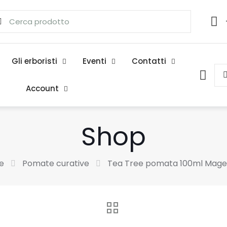
Gli erboristi
Eventi
Contatti
Account
Shop
e
Pomate curative
Tea Tree pomata 100ml Mage