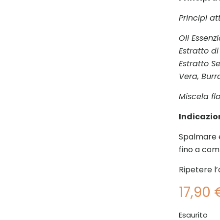
Principi at
Oli Essenzi
Estratto 
Estratto S
Vera, Burr
Miscela flo
Indicazion
Spalmare e
fino a com
Ripetere l’
17,90
Esaurito