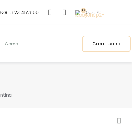
0
+39 0523 452600
0,00 €
Crea tisana
ntina