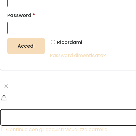
Password
*
Alternative:
Ricordami
Accedi
Password dimenticata?
✕
Continua con gli acquisti
Visualizza carrello