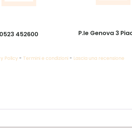
P.le Genova 3 Pi
0523 452600
y Policy
-
Termini e condizioni
-
Lascia una recensione