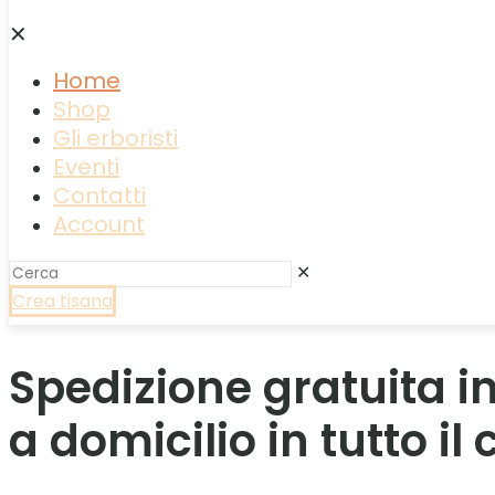
✕
Home
Shop
Gli erboristi
Eventi
Contatti
Account
✕
Crea tisana
Spedizione gratuita in
a domicilio in tutto i