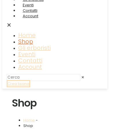
Eventi
Contatti
Account
✕
Home
Shop
Gli erboristi
Eventi
Contatti
Account
✕
Crea tisana
Shop
Home
-
Shop