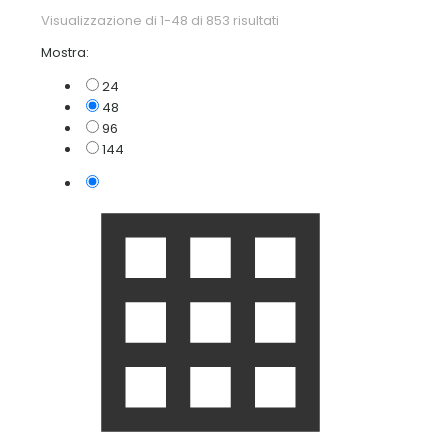
Visualizzazione di 1-48 di 853 risultati
Mostra:
24
48
96
144