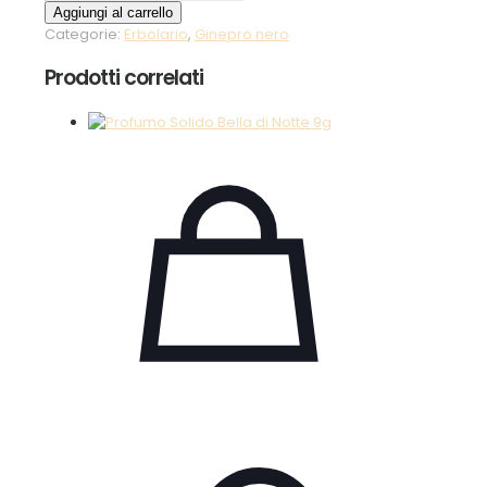
Corpo
Aggiungi al carrello
Energizzante
Categorie:
Erbolario
,
Ginepro nero
Ginepro
Nero
Prodotti correlati
200ml
quantità