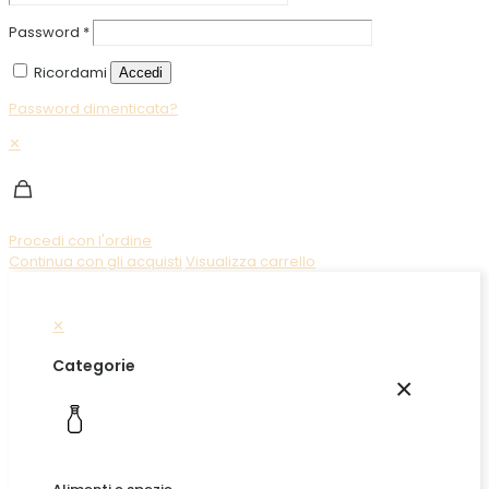
Password
*
Ricordami
Accedi
Password dimenticata?
✕
Procedi con l'ordine
Continua con gli acquisti
Visualizza carrello
✕
Categorie
×