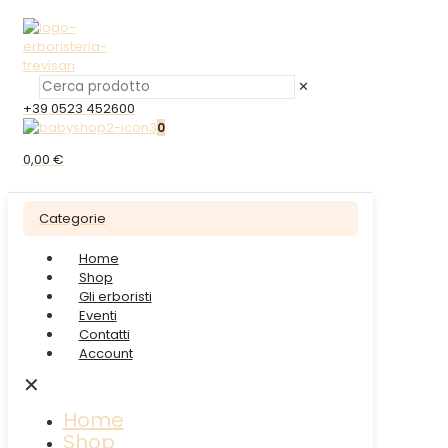
✕
+39 0523 452600
0
0,00 €
Categorie
Home
Shop
Gli erboristi
Eventi
Contatti
Account
✕
Home
Shop