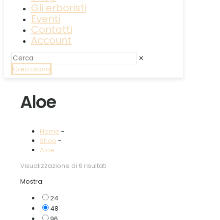
Gli erboristi
Eventi
Contatti
Account
✕
Crea tisana
Aloe
Home
-
Shop
-
Aloe
Visualizzazione di 6 risultati
Mostra:
24
48
96