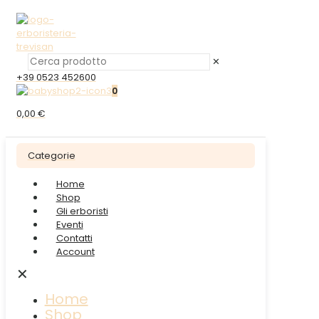
✕
+39 0523 452600
0
0,00 €
Categorie
Home
Shop
Gli erboristi
Eventi
Contatti
Account
✕
Home
Shop