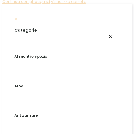
Continua con gli acquisti
Visualizza carrello
✕
Categorie
×
Alimenti e spezie
Aloe
Antizanzare