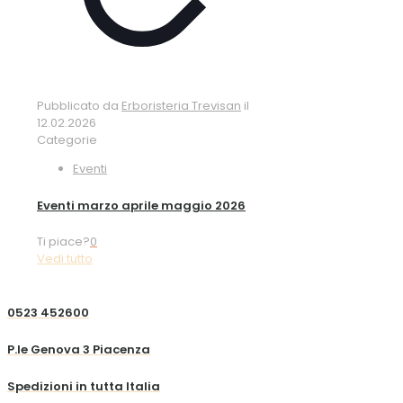
Pubblicato da
Erboristeria Trevisan
il
12.02.2026
Categorie
Eventi
Eventi marzo aprile maggio 2026
Ti piace?
0
Vedi tutto
0523 452600
P.le Genova 3 Piacenza
Spedizioni in tutta Italia