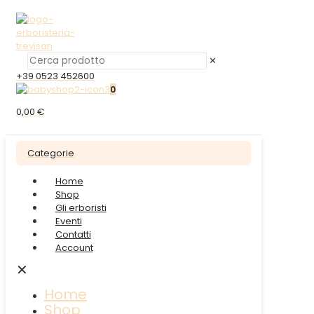
✕
+39 0523 452600
0
0,00 €
Categorie
Home
Shop
Gli erboristi
Eventi
Contatti
Account
✕
Home
Shop