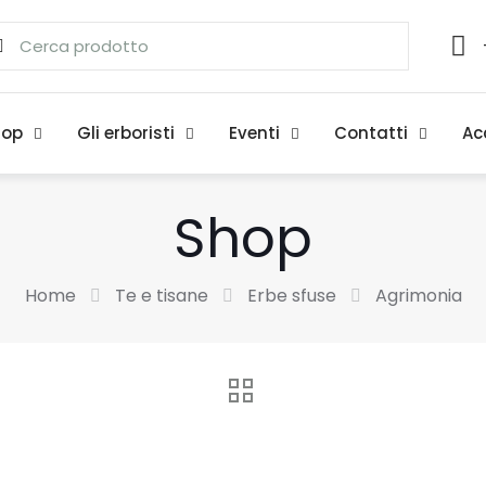
hop
Gli erboristi
Eventi
Contatti
Ac
Shop
Home
Te e tisane
Erbe sfuse
Agrimonia