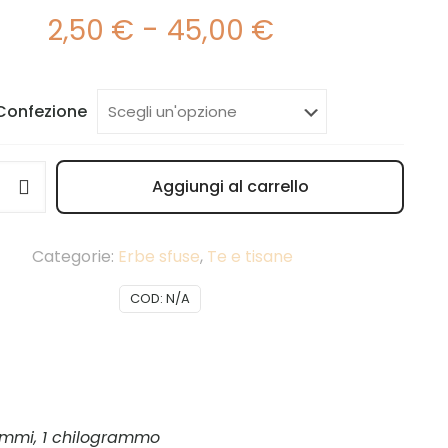
Fascia
-
2,50
€
45,00
€
di
prezzo:
da
Confezione
2,50 €
a
Aggiungi al carrello
45,00 €
Alternative:
Categorie:
Erbe sfuse
,
Te e tisane
COD:
N/A
ammi, 1 chilogrammo