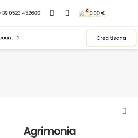
0
+39 0523 452600
0,00 €
Crea tisana
count
Agrimonia