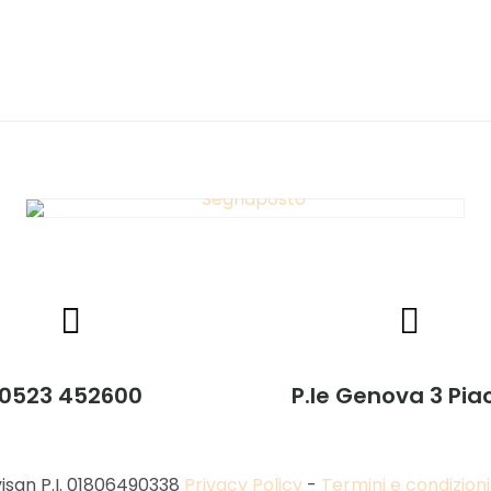
0523 452600
P.le Genova 3 Pi
visan P.I. 01806490338
Privacy Policy
-
Termini e condizioni