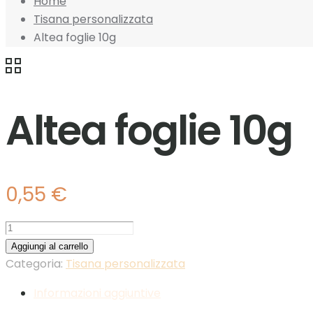
Home
Tisana personalizzata
Altea foglie 10g
Altea foglie 10g
0,55
€
Altea
foglie
Aggiungi al carrello
10g
Categoria:
Tisana personalizzata
quantità
Informazioni aggiuntive