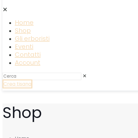
✕
Home
Shop
Gli erboristi
Eventi
Contatti
Account
✕
Crea tisana
Shop