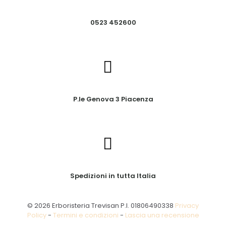
0523 452600
P.le Genova 3 Piacenza
Spedizioni in tutta Italia
© 2026 Erboristeria Trevisan P.I. 01806490338
Privacy
Policy
-
Termini e condizioni
-
Lascia una recensione