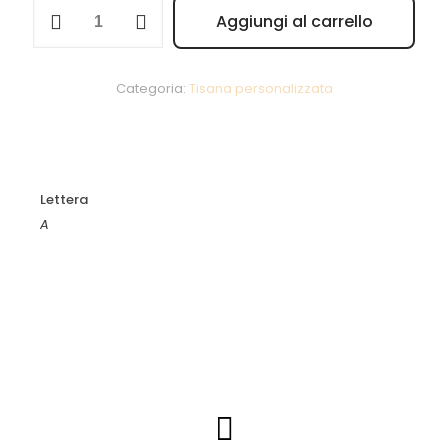
Astragalo
Aggiungi al carrello
10g
Alternative:
quantità
Categoria:
Tisana personalizzata
Lettera
A