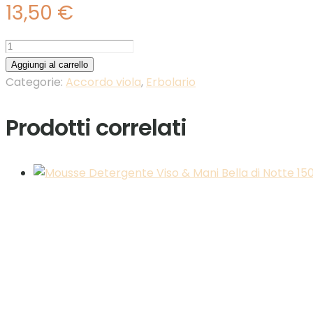
13,50
€
Bagnoschiuma
Accordo
Aggiungi al carrello
Viola
Categorie:
Accordo viola
,
Erbolario
300ml
quantità
Prodotti correlati