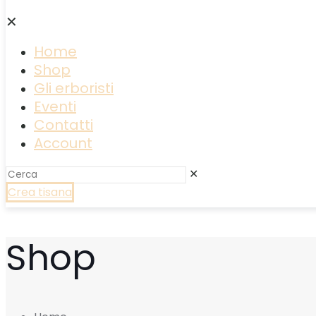
✕
Home
Shop
Gli erboristi
Eventi
Contatti
Account
✕
Crea tisana
Shop