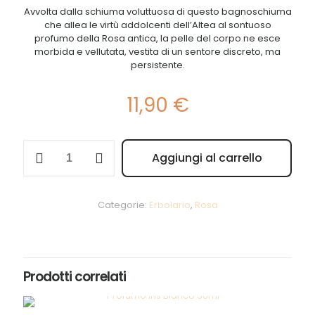
Avvolta dalla schiuma voluttuosa di questo bagnoschiuma
che allea le virtù addolcenti dell’Altea al sontuoso
profumo della Rosa antica, la pelle del corpo ne esce
morbida e vellutata, vestita di un sentore discreto, ma
persistente.
11,90
€
Bagnoschiuma
Aggiungi al carrello
Rosa
Alternative:
250ml
quantità
Categorie:
Erbolario
,
Rosa
Prodotti correlati