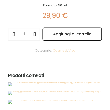
Formato: 50 ml
29,90
€
Bioearth
Aggiungi al carrello
Crema
Alternative:
viso
giorno
antietà
Categorie:
Cosmesi
,
Viso
alla
Rosa
Mosqueta
quantità
Prodotti correlati