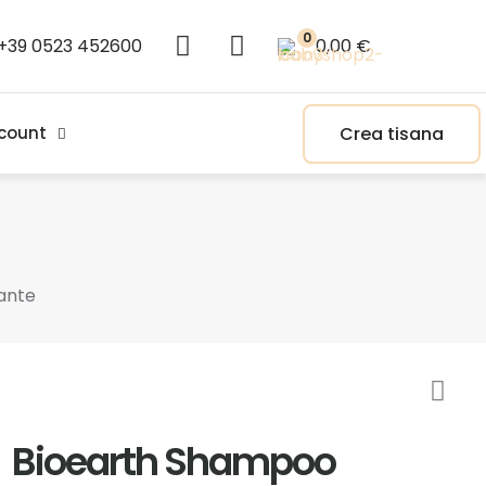
0
+39 0523 452600
0,00 €
Crea tisana
count
ante
Bioearth Shampoo