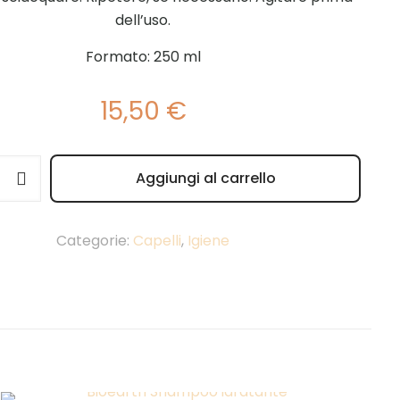
dell’uso.
Formato: 250 ml
15,50
€
Aggiungi al carrello
e:
ante
Categorie:
Capelli
,
Igiene