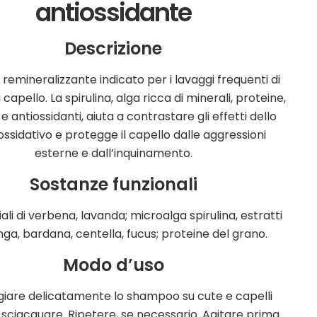
antiossidante
Descrizione
emineralizzante indicato per i lavaggi frequenti di
 di capello. La spirulina, alga ricca di minerali, proteine,
e antiossidanti, aiuta a contrastare gli effetti dello
ossidativo e protegge il capello dalle aggressioni
esterne e dall’inquinamento.
Sostanze funzionali
iali di verbena, lavanda; microalga spirulina, estratti
nga, bardana, centella, fucus; proteine del grano.
Modo d’uso
iare delicatamente lo shampoo su cute e capelli
i sciacquare. Ripetere, se necessario. Agitare prima