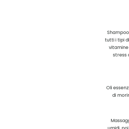
Shampoo r
tutti i tipi
vitamine 
stress 
Oli essenz
di mori
Massagg
umidi, po