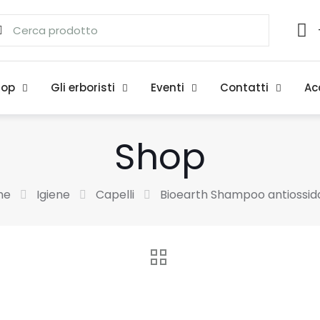
hop
Gli erboristi
Eventi
Contatti
Ac
Shop
me
Igiene
Capelli
Bioearth Shampoo antiossid