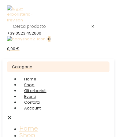
✕
+39 0523 452600
0
0,00 €
Categorie
Home
Shop
Gli erboristi
Eventi
Contatti
Account
✕
Home
Shop