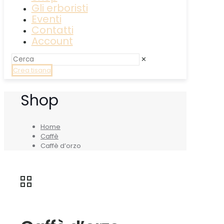
Gli erboristi
Eventi
Contatti
Account
✕
Crea tisana
Shop
Home
Caffè
Caffè d’orzo