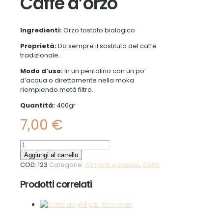
Caffè d’orzo
Ingredienti:
Orzo tostato biologico
Proprietà:
Da sempre il sostituto del caffè
tradizionale.
Modo d’uso:
In un pentolino con un po’
d’acqua o direttamente nella moka
riempiendo metà filtro.
Quantità:
400gr
7,00
€
Caffè
d'orzo
Aggiungi al carrello
quantità
COD:
123
Categorie:
Alimenti e spezie
,
Caffè
Prodotti correlati