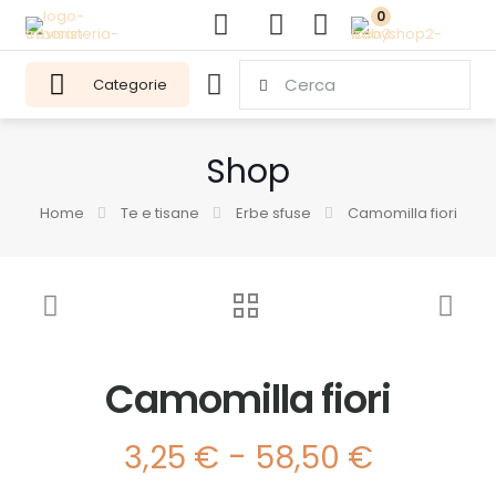
0
Categorie
Shop
Home
Te e tisane
Erbe sfuse
Camomilla fiori
Camomilla fiori
Fascia
-
3,25
€
58,50
€
di