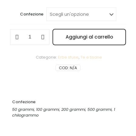
prezzo:
da
Confezione
3,25 €
a
Camomilla
Aggiungi al carrello
fiori
58,50 
quantità
Alternative:
Categorie:
Erbe sfuse
,
Te e tisane
COD:
N/A
Confezione
50 grammi, 100 grammi, 200 grammi, 500 grammi, 1
chilogrammo