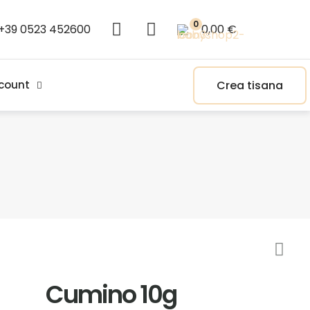
0
+39 0523 452600
0,00 €
Crea tisana
count
Cumino 10g