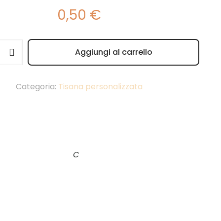
0,50
€
Aggiungi al carrello
e:
Categoria:
Tisana personalizzata
C