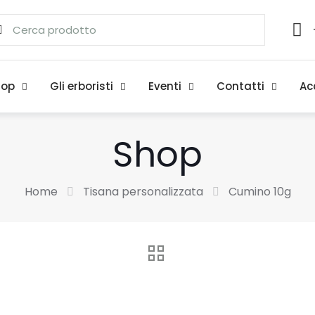
hop
Gli erboristi
Eventi
Contatti
Ac
Shop
Home
Tisana personalizzata
Cumino 10g