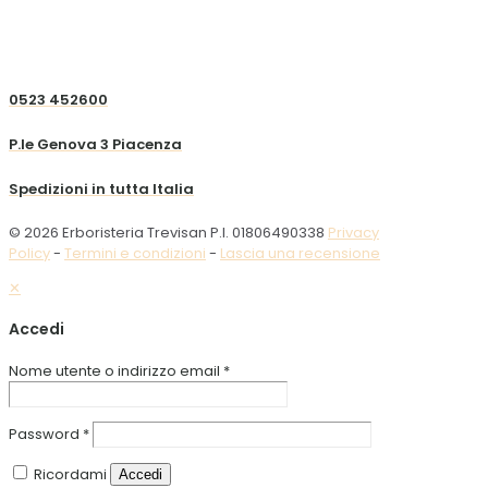
0523 452600
P.le Genova 3 Piacenza
Spedizioni in tutta Italia
© 2026 Erboristeria Trevisan P.I. 01806490338
Privacy
Policy
-
Termini e condizioni
-
Lascia una recensione
✕
Accedi
Nome utente o indirizzo email
*
Password
*
Ricordami
Accedi