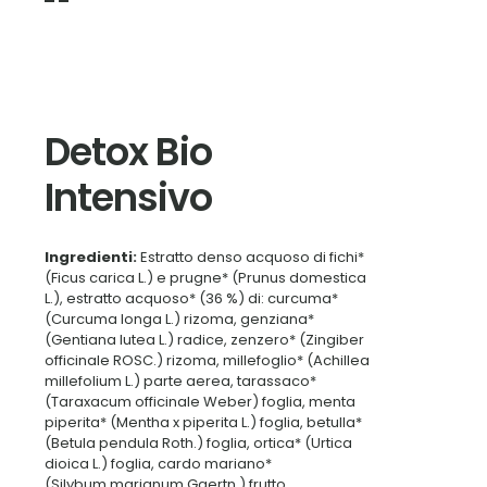
Detox Bio
Intensivo
Ingredienti:
Estratto denso acquoso di fichi*
(Ficus carica L.) e prugne* (Prunus domestica
L.), estratto acquoso* (36 %) di: curcuma*
(Curcuma longa L.) rizoma, genziana*
(Gentiana lutea L.) radice, zenzero* (Zingiber
officinale ROSC.) rizoma, millefoglio* (Achillea
millefolium L.) parte aerea, tarassaco*
(Taraxacum officinale Weber) foglia, menta
piperita* (Mentha x piperita L.) foglia, betulla*
(Betula pendula Roth.) foglia, ortica* (Urtica
dioica L.) foglia, cardo mariano*
(Silybum marianum Gaertn.) frutto,