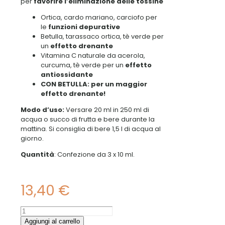
per
favorire l’eliminazione delle tossine
Ortica, cardo mariano, carciofo per
le
funzioni depurative
Betulla, tarassaco ortica, tè verde per
un
effetto drenante
Vitamina C naturale da acerola,
curcuma, tè verde per un
effetto
antiossidante
CON BETULLA: per un maggior
effetto drenante!
Modo d’uso:
Versare 20 ml in 250 ml di
acqua o succo di frutta e bere durante la
mattina. Si consiglia di bere 1,5 l di acqua al
giorno.
Quantità
: Confezione da 3 x 10 ml.
13,40
€
Detox
Bio
Aggiungi al carrello