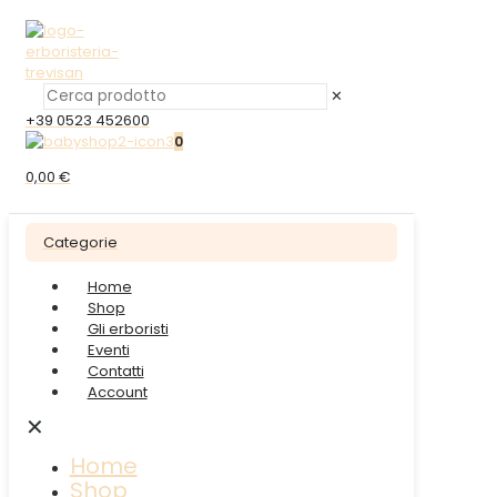
✕
+39 0523 452600
0
0,00 €
Categorie
Home
Shop
Gli erboristi
Eventi
Contatti
Account
✕
Home
Shop