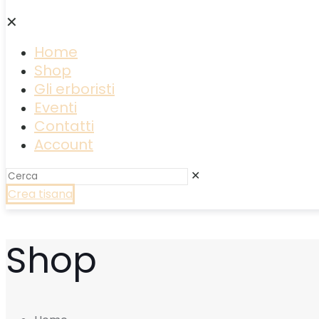
✕
Home
Shop
Gli erboristi
Eventi
Contatti
Account
✕
Crea tisana
Shop