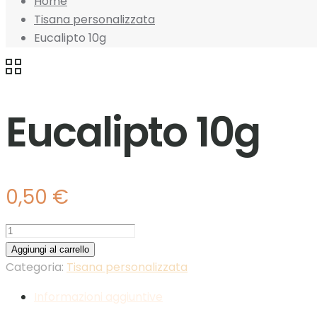
Home
Tisana personalizzata
Eucalipto 10g
Eucalipto 10g
0,50
€
Eucalipto
10g
Aggiungi al carrello
quantità
Categoria:
Tisana personalizzata
Informazioni aggiuntive