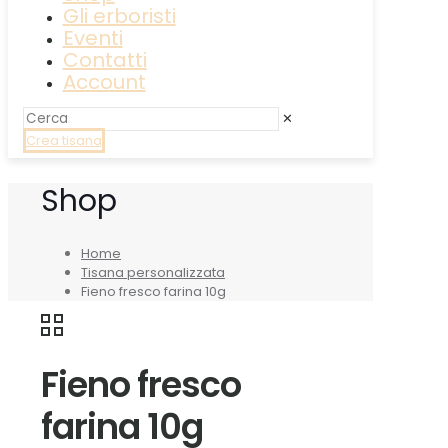
Gli erboristi
Eventi
Contatti
Account
✕
Crea tisana
Shop
Home
Tisana personalizzata
Fieno fresco farina 10g
Fieno fresco
farina 10g