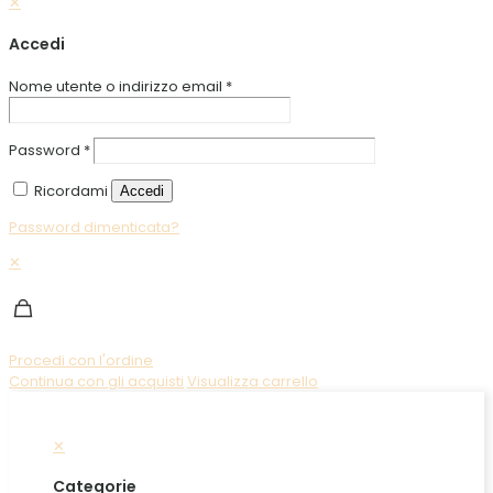
✕
Accedi
Nome utente o indirizzo email
*
Password
*
Ricordami
Accedi
Password dimenticata?
✕
Procedi con l'ordine
Continua con gli acquisti
Visualizza carrello
✕
Categorie