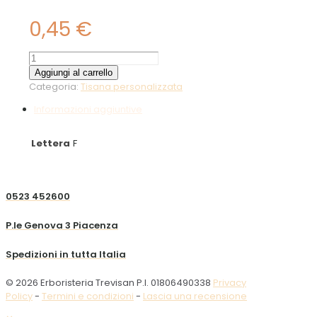
0,45
€
Fieno
fresco
Aggiungi al carrello
farina
Categoria:
Tisana personalizzata
10g
Informazioni aggiuntive
quantità
Lettera
F
0523 452600
P.le Genova 3 Piacenza
Spedizioni in tutta Italia
© 2026 Erboristeria Trevisan P.I. 01806490338
Privacy
Policy
-
Termini e condizioni
-
Lascia una recensione