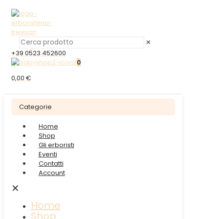
✕
+39 0523 452600
0
0,00 €
Categorie
Home
Shop
Gli erboristi
Eventi
Contatti
Account
✕
Home
Shop