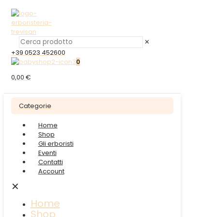
✕
+39 0523 452600
0
0,00 €
Categorie
Home
Shop
Gli erboristi
Eventi
Contatti
Account
✕
Home
Shop