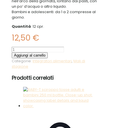
nell’arco della giornata, lontano dai pasti, con
un po’ d’acqua o altro liquido.
Bambini e adolescenti: da 1 a 2 compresse al
giorno.
Quantità
: 12 cpr.
12,50
€
Flufast
Urto
Aggiungi al carrello
quantità
Categorie:
Integratori alimentari
,
Mali di
stagione
Prodotti correlati