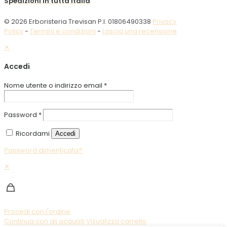
Spedizioni in tutta Italia
© 2026 Erboristeria Trevisan P.I. 01806490338
Privacy
Policy
-
Termini e condizioni
-
Lascia una recensione
✕
Accedi
Nome utente o indirizzo email
*
Password
*
Ricordami
Accedi
Password dimenticata?
✕
Procedi con l'ordine
Continua con gli acquisti
Visualizza carrello