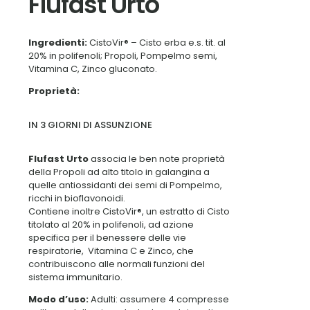
Flufast Urto
Ingredienti:
CistoVir® – Cisto erba e.s. tit. al
20% in polifenoli; Propoli, Pompelmo semi,
Vitamina C, Zinco gluconato.
Proprietà:
IN 3 GIORNI DI ASSUNZIONE
Flufast Urto
associa le ben note proprietà
della Propoli ad alto titolo in galangina a
quelle antiossidanti dei semi di Pompelmo,
ricchi in bioflavonoidi.
Contiene inoltre CistoVir®, un estratto di Cisto
titolato al 20% in polifenoli, ad azione
specifica per il benessere delle vie
respiratorie, Vitamina C e Zinco, che
contribuiscono alle normali funzioni del
sistema immunitario.
Modo d’uso:
Adulti: assumere 4 compresse