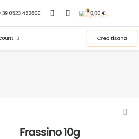
0
+39 0523 452600
0,00 €
Crea tisana
count
Frassino 10g