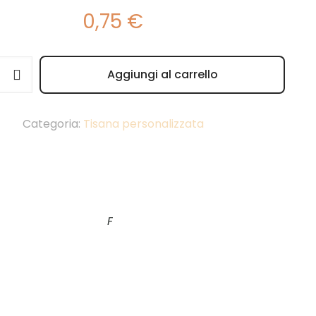
0,75
€
Aggiungi al carrello
e:
Categoria:
Tisana personalizzata
F