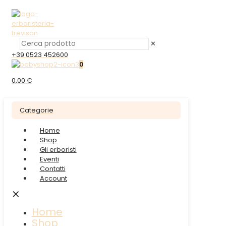
✕
+39 0523 452600
0
0,00 €
Categorie
Home
Shop
Gli erboristi
Eventi
Contatti
Account
✕
Home
Shop