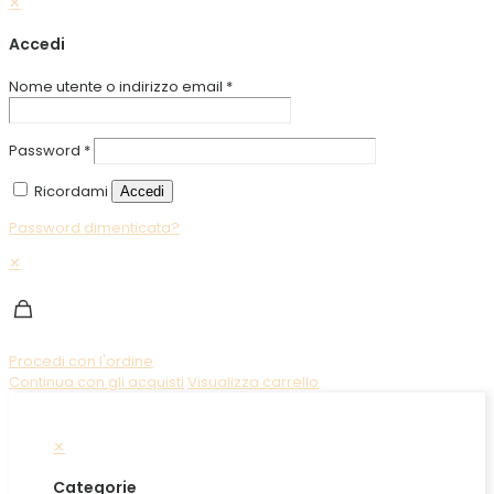
✕
Accedi
Nome utente o indirizzo email
*
Password
*
Ricordami
Accedi
Password dimenticata?
✕
Procedi con l'ordine
Continua con gli acquisti
Visualizza carrello
✕
Categorie