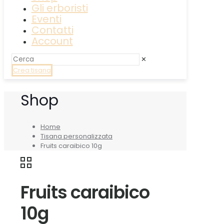
Gli erboristi
Eventi
Contatti
Account
✕
Crea tisana
Shop
Home
Tisana personalizzata
Fruits caraibico 10g
Fruits caraibico
10g