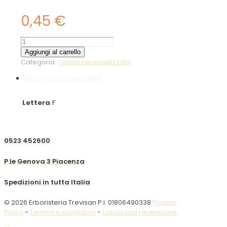
0,45
€
Fruits
caraibico
Aggiungi al carrello
10g
Categoria:
Tisana personalizzata
quantità
Informazioni aggiuntive
Lettera
F
0523 452600
P.le Genova 3 Piacenza
Spedizioni in tutta Italia
© 2026 Erboristeria Trevisan P.I. 01806490338
Privacy
Policy
-
Termini e condizioni
-
Lascia una recensione