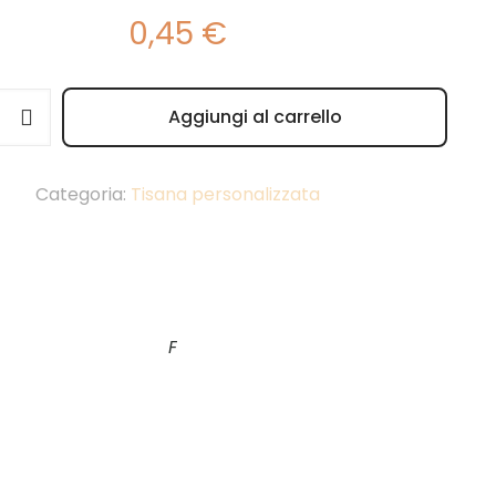
0,45
€
Aggiungi al carrello
e:
Categoria:
Tisana personalizzata
F