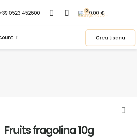
0
+39 0523 452600
0,00 €
Crea tisana
count
Fruits fragolina 10g