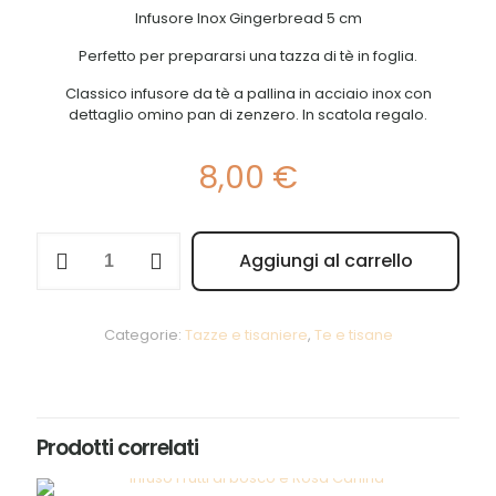
Infusore Inox Gingerbread 5 cm
Perfetto per prepararsi una tazza di tè in foglia.
Classico infusore da tè a pallina in acciaio inox con
dettaglio omino pan di zenzero. In scatola regalo.
8,00
€
Infusore
Aggiungi al carrello
inox
Alternative:
-
La
via
Categorie:
Tazze e tisaniere
,
Te e tisane
del
Tè
quantità
Prodotti correlati