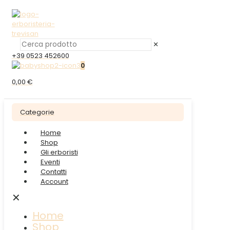
✕
+39 0523 452600
0
0,00 €
Categorie
Home
Shop
Gli erboristi
Eventi
Contatti
Account
✕
Home
Shop