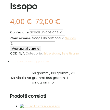
Issopo
4,00
€
72,00
€
Fascia
-
di
prezzo:
Confezione
da
Confezione
4,00 €
Svuota
a
Issopo
72,00 €
quantità
Aggiungi al carrello
COD:
N/A
Categorie:
Erbe sfuse
,
Te e tisane
Informazioni aggiuntive
50 grammi, 100 grammi, 200
Confezione
grammi, 500 grammi, 1
chilogrammo
Prodotti correlati