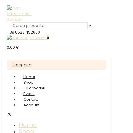
✕
+39 0523 452600
0
0,00 €
Categorie
Home
Shop
Gli erboristi
Eventi
Contatti
Account
✕
Home
Shop