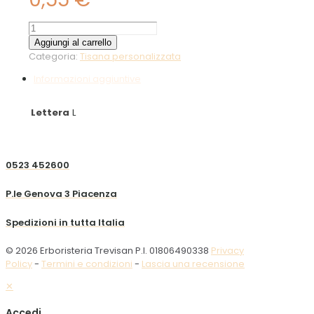
Lampone
10g
Aggiungi al carrello
quantità
Categoria:
Tisana personalizzata
Informazioni aggiuntive
Lettera
L
0523 452600
P.le Genova 3 Piacenza
Spedizioni in tutta Italia
© 2026 Erboristeria Trevisan P.I. 01806490338
Privacy
Policy
-
Termini e condizioni
-
Lascia una recensione
✕
Accedi