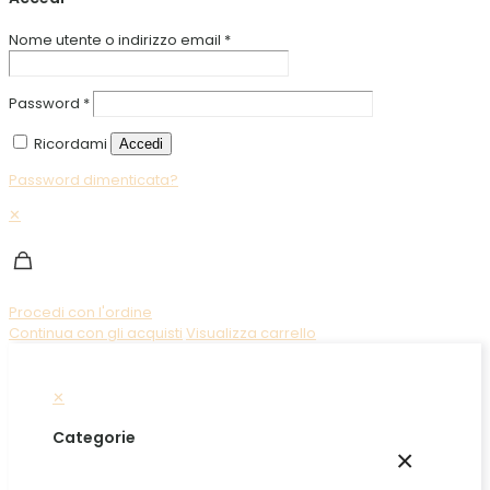
Nome utente o indirizzo email
*
Password
*
Ricordami
Accedi
Password dimenticata?
✕
Procedi con l'ordine
Continua con gli acquisti
Visualizza carrello
✕
Categorie
×