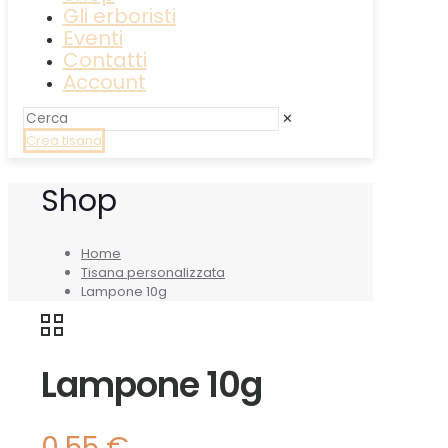
Gli erboristi
Eventi
Contatti
Account
✕
Crea tisana
Shop
Home
Tisana personalizzata
Lampone 10g
Lampone 10g
0,55
€