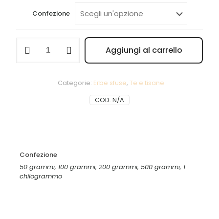
prezzo:
da
Confezione
2,75 €
a
Lampone
Aggiungi al carrello
quantità
49,50 
Alternative:
Categorie:
Erbe sfuse
,
Te e tisane
COD:
N/A
Confezione
50 grammi, 100 grammi, 200 grammi, 500 grammi, 1
chilogrammo