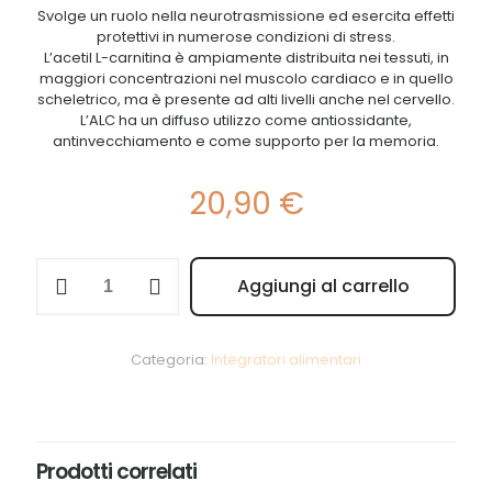
Svolge un ruolo nella neurotrasmissione ed esercita effetti
protettivi in numerose condizioni di stress.
L’acetil L-carnitina è ampiamente distribuita nei tessuti, in
maggiori concentrazioni nel muscolo cardiaco e in quello
scheletrico, ma è presente ad alti livelli anche nel cervello.
L’ALC ha un diffuso utilizzo come antiossidante,
antinvecchiamento e come supporto per la memoria.
20,90
€
Long
Aggiungi al carrello
Life
Alternative:
ALC
500mg
quantità
Categoria:
Integratori alimentari
Prodotti correlati