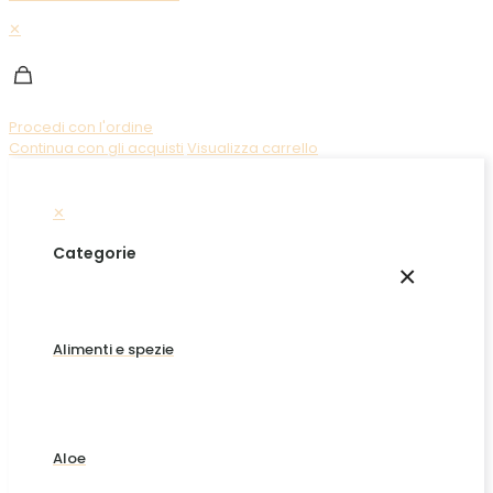
✕
Procedi con l'ordine
Continua con gli acquisti
Visualizza carrello
✕
Categorie
×
Alimenti e spezie
Aloe