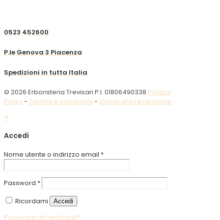
0523 452600
P.le Genova 3 Piacenza
Spedizioni in tutta Italia
© 2026 Erboristeria Trevisan P.I. 01806490338
Privacy
Policy
-
Termini e condizioni
-
Lascia una recensione
✕
Accedi
Nome utente o indirizzo email
*
Password
*
Ricordami
Accedi
Password dimenticata?