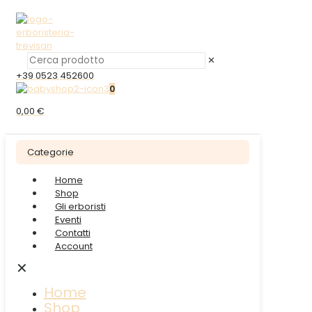
✕
+39 0523 452600
0
0,00 €
Categorie
Home
Shop
Gli erboristi
Eventi
Contatti
Account
✕
Home
Shop