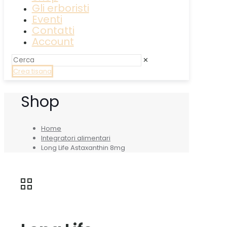
Gli erboristi
Eventi
Contatti
Account
✕
Crea tisana
Shop
Home
Integratori alimentari
Long Life Astaxanthin 8mg