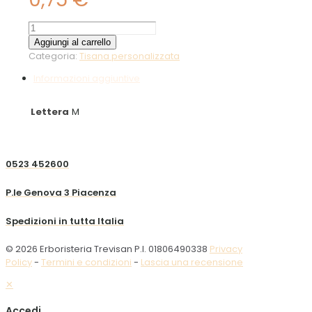
Melissa
10g
Aggiungi al carrello
quantità
Categoria:
Tisana personalizzata
Informazioni aggiuntive
Lettera
M
0523 452600
P.le Genova 3 Piacenza
Spedizioni in tutta Italia
© 2026 Erboristeria Trevisan P.I. 01806490338
Privacy
Policy
-
Termini e condizioni
-
Lascia una recensione
✕
Accedi