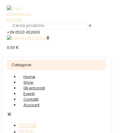
✕
+39 0523 452600
0
0,00 €
Categorie
Home
Shop
Gli erboristi
Eventi
Contatti
Account
✕
Home
Shop