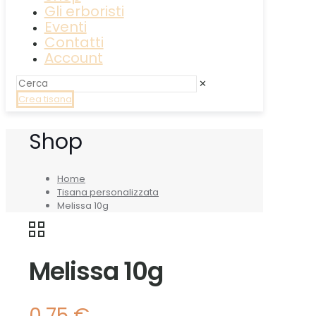
Gli erboristi
Eventi
Contatti
Account
✕
Crea tisana
Shop
Home
Tisana personalizzata
Melissa 10g
Melissa 10g
0,75
€