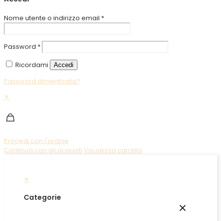
Nome utente o indirizzo email
*
Password
*
Ricordami
Accedi
Password dimenticata?
✕
Procedi con l'ordine
Continua con gli acquisti
Visualizza carrello
✕
Categorie
×