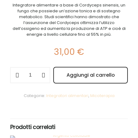
Integratore alimentare a base di Cordyceps sinensis, un
fungo che possiede un’azione tonica e di sostegno
metabolico. Studi scientifici hanno dimostrato che
l’assunzione del Cordyceps ottimizza l’utilizzo
dell’ossigeno ed aumenta la produzione di ATP e cioè di
energie a livello cellulare fino al 55% in più.
31,00
€
Naturetica
Aggiungi al carrello
Cordyceps
Alternative:
sinensis
60cpr
quantità
Categorie:
Integratori alimentari
,
Micoterapia
Prodotti correlati