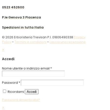
0523 452600
P.le Genova 3 Piacenza
Spedizioni in tutta Italia
© 2026 Erboristeria Trevisan P.I. 01806490338
Privacy
Policy
-
Termini e condizioni
-
Lascia una recensione
✕
Accedi
Nome utente o indirizzo email
*
Password
*
Ricordami
Accedi
Password dimenticata?
✕