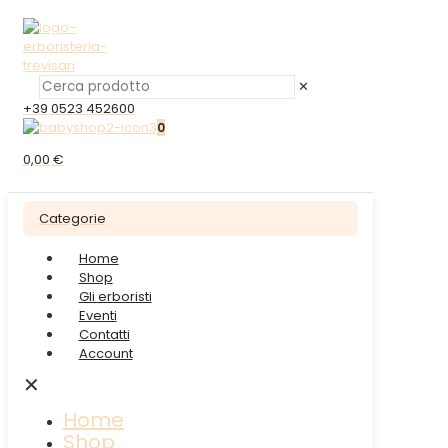
✕
+39 0523 452600
0
0,00 €
Categorie
Home
Shop
Gli erboristi
Eventi
Contatti
Account
✕
Home
Shop