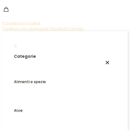
Procedi con l'ordine
Continua con gli acquisti
Visualizza carrello
✕
Categorie
×
Alimenti e spezie
Aloe