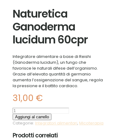
Naturetica
Ganoderma
lucidum 60cpr
Integratore alimentare a base di Reishi
(Ganoderma lucidum), un fungo che
favorisce le naturali difese dell’organismo.
Grazie all’elevata quantità di germanio
aumenta l’ossigenazione del sangue, regola
la pressione e il battito cardiaco.
31,00
€
Naturetica
Ganoderma
Aggiungi al carrello
lucidum
Categorie:
Integratori alimentari
,
Micoterapia
60cpr
quantità
Prodotti correlati