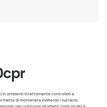
0cpr
ti in ambienti strettamente controllati e
rmette di mantenere inalterati i nutrienti,
elgrado per valutarne gli effetti. Dallo studio è