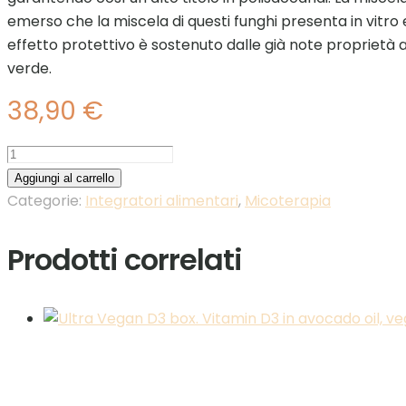
emerso che la miscela di questi funghi presenta in vitro ef
effetto protettivo è sostenuto dalle già note proprietà 
verde.
38,90
€
Naturetica
Mico
Aggiungi al carrello
protection
Categorie:
Integratori alimentari
,
Micoterapia
5+
60cpr
Prodotti correlati
quantità