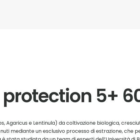
 protection 5+ 6
, Agaricus e Lentinula) da coltivazione biologica, cresciu
enuti mediante un esclusivo processo di estrazione, che pe
 è stata studiata da un team di esperti dell’Università di B