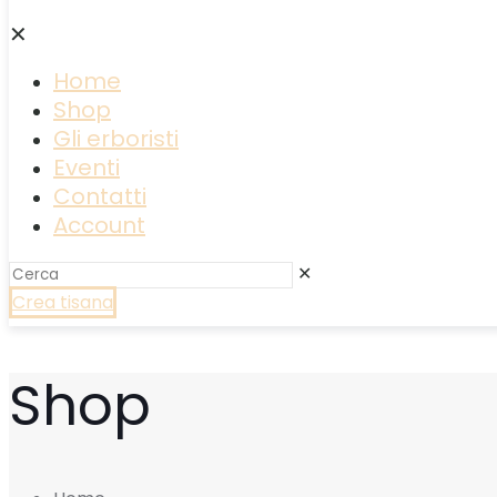
✕
Home
Shop
Gli erboristi
Eventi
Contatti
Account
✕
Crea tisana
Shop