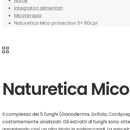
Home
Integratori alimentari
Micoterapia
Naturetica Mico protection 5+ 60cpr
Naturetica Mico
Il complesso dei 5 funghi (Ganoderma, Grifola, Cordyceps
costantemente analizzati. Gli estratti di funghi sono ott
garantendo così un alto titolo in polisaccaridi. La miscela