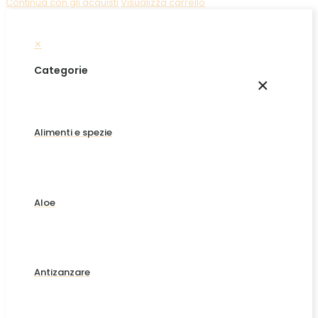
Continua con gli acquisti
Visualizza carrello
✕
Categorie
×
Alimenti e spezie
Aloe
Antizanzare