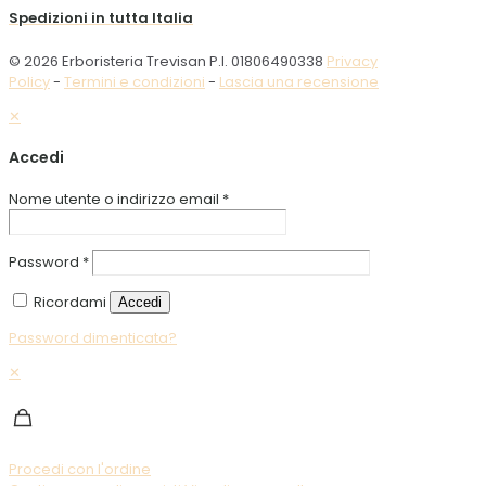
Spedizioni in tutta Italia
© 2026 Erboristeria Trevisan P.I. 01806490338
Privacy
Policy
-
Termini e condizioni
-
Lascia una recensione
✕
Accedi
Nome utente o indirizzo email
*
Password
*
Ricordami
Accedi
Password dimenticata?
✕
Procedi con l'ordine