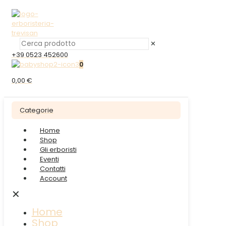
✕
+39 0523 452600
0
0,00 €
Categorie
Home
Shop
Gli erboristi
Eventi
Contatti
Account
✕
Home
Shop