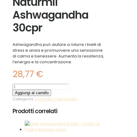
Naturmil
Ashwagandha
30cpr
Ashwagandha può aiutare a ridurre i livelli di
stress e ansia e promuovere una sensazione
di calma e benessere. Aumenta la resistenza,
l’energia e la concentrazione.
28,77
€
Naturmil
Ashwagandha
Aggiungi al carrello
30cpr
Categoria:
Integratori alimentari
quantità
Prodotti correlati