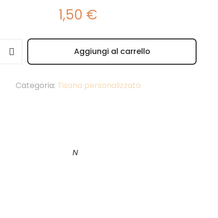
1,50
€
Aggiungi al carrello
e:
Categoria:
Tisana personalizzata
N