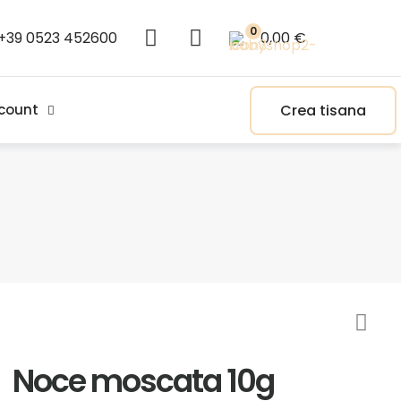
0
+39 0523 452600
0,00 €
Crea tisana
count
Noce moscata 10g