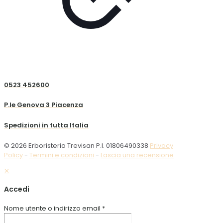
0523 452600
P.le Genova 3 Piacenza
Spedizioni in tutta Italia
© 2026 Erboristeria Trevisan P.I. 01806490338
Privacy
Policy
-
Termini e condizioni
-
Lascia una recensione
✕
Accedi
Nome utente o indirizzo email
*