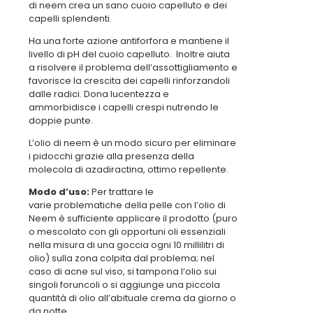
di neem crea un sano cuoio capelluto e dei
capelli splendenti.
Ha una forte azione antiforfora e mantiene il
livello di pH del cuoio capelluto. Inoltre aiuta
a risolvere il problema dell’assottigliamento e
favorisce la crescita dei capelli rinforzandoli
dalle radici. Dona lucentezza e
ammorbidisce i capelli crespi nutrendo le
doppie punte.
L’olio di neem è un modo sicuro per eliminare
i pidocchi grazie alla presenza della
molecola di azadiractina, ottimo repellente.
Modo d’uso:
Per trattare le
varie problematiche della pelle con l’olio di
Neem è sufficiente applicare il prodotto (puro
o mescolato con gli opportuni oli essenziali
nella misura di una goccia ogni 10 millilitri di
olio) sulla zona colpita dal problema; nel
caso di acne sul viso, si tampona l’olio sui
singoli foruncoli o si aggiunge una piccola
quantità di olio all’abituale crema da giorno o
da notte.