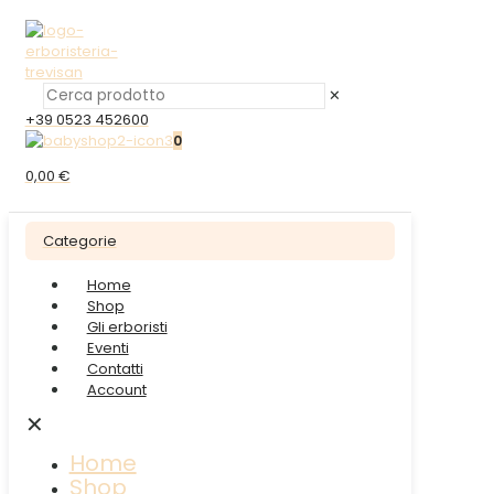
✕
+39 0523 452600
0
0,00 €
Categorie
Home
Shop
Gli erboristi
Eventi
Contatti
Account
✕
Home
Shop