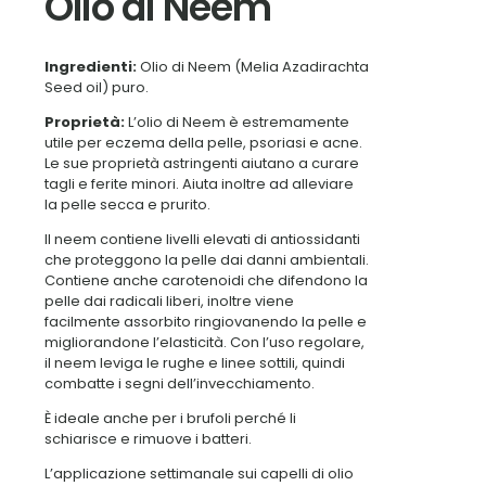
Olio di Neem
Ingredienti:
Olio di Neem (Melia Azadirachta
Seed oil) puro.
Proprietà:
L’olio di Neem è estremamente
utile per eczema della pelle, psoriasi e acne.
Le sue proprietà astringenti aiutano a curare
tagli e ferite minori. Aiuta inoltre ad alleviare
la pelle secca e prurito.
Il neem contiene livelli elevati di antiossidanti
che proteggono la pelle dai danni ambientali.
Contiene anche carotenoidi che difendono la
pelle dai radicali liberi, inoltre viene
facilmente assorbito ringiovanendo la pelle e
migliorandone l’elasticità. Con l’uso regolare,
il neem leviga le rughe e linee sottili, quindi
combatte i segni dell’invecchiamento.
È ideale anche per i brufoli perché li
schiarisce e rimuove i batteri.
L’applicazione settimanale sui capelli di olio