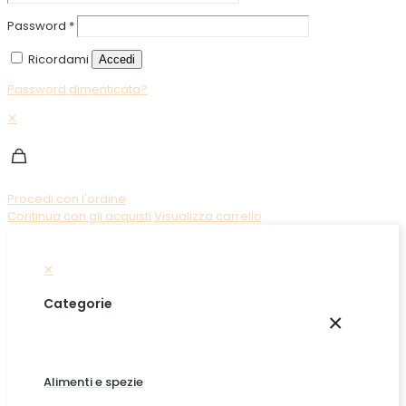
Password
*
Ricordami
Accedi
Password dimenticata?
✕
Procedi con l'ordine
Continua con gli acquisti
Visualizza carrello
✕
Categorie
×
Alimenti e spezie