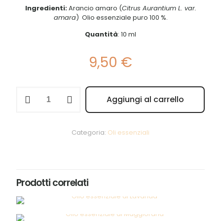
Ingredienti:
Arancio amaro (
Citrus Aurantium L. var.
amara
) Olio essenziale puro 100 %.
Quantità
: 10 ml
9,50
€
Olio
Aggiungi al carrello
essenziale
di
Arancio
amaro
Categoria:
Oli essenziali
quantità
Prodotti correlati