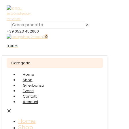
✕
+39 0523 452600
0
0,00 €
Categorie
Home
Shop
Gli erboristi
Eventi
Contatti
Account
✕
Home
Shop