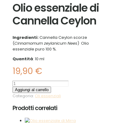
Olio essenziale di
Cannella Ceylon
Ingredienti:
Cannella Ceylon scorze
(
Cinnamomum zeylanicum Nees
) Olio
essenziale puro 100 %.
Quantità
: 10 ml
19,90
€
Olio
essenziale
Aggiungi al carrello
di
Categoria:
Oli essenziali
Cannella
Ceylon
Prodotti correlati
quantità