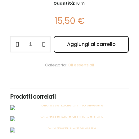
Quantità
: 10 ml
15,50
€
Olio
Aggiungi al carrello
essenziale
Alternative:
di
Mirto
quantità
Categoria:
Oli essenziali
Prodotti correlati