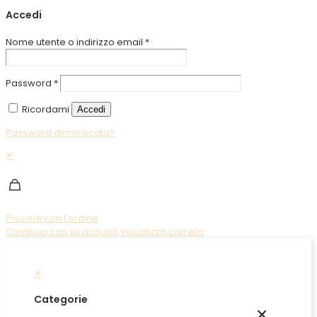
Accedi
Nome utente o indirizzo email
*
Password
*
Ricordami
Accedi
Password dimenticata?
✕
Procedi con l'ordine
Continua con gli acquisti
Visualizza carrello
✕
Categorie
×