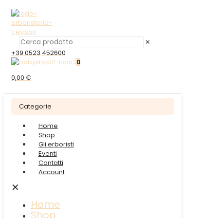
✕
+39 0523 452600
0
0,00 €
Categorie
Home
Shop
Gli erboristi
Eventi
Contatti
Account
✕
Home
Shop