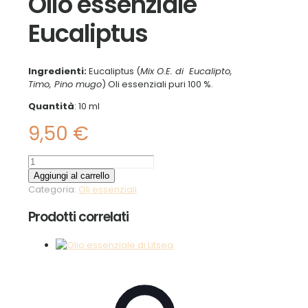
Olio essenziale
Eucaliptus
Ingredienti:
Eucaliptus (
Mix O.E. di Eucalipto,
Timo, Pino mugo
) Oli essenziali puri 100 %.
Quantità
: 10 ml
9,50
€
Olio
essenziale
Aggiungi al carrello
Eucaliptus
Categoria:
Oli essenziali
quantità
Prodotti correlati