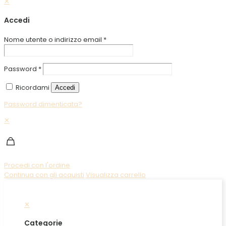
✕
Accedi
Nome utente o indirizzo email
*
Password
*
Ricordami
Accedi
Password dimenticata?
✕
Procedi con l'ordine
Continua con gli acquisti
Visualizza carrello
✕
Categorie