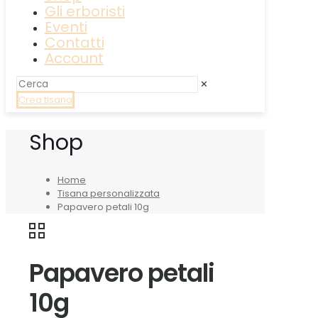
Gli erboristi
Eventi
Contatti
Account
✕
Crea tisana
Shop
Home
Tisana personalizzata
Papavero petali 10g
Papavero petali
10g