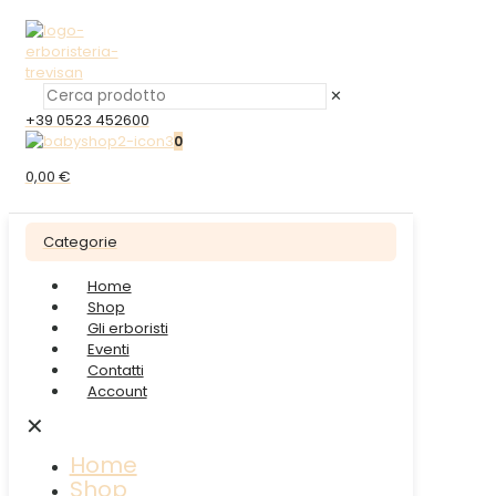
✕
+39 0523 452600
0
0,00 €
Categorie
Home
Shop
Gli erboristi
Eventi
Contatti
Account
✕
Home
Shop