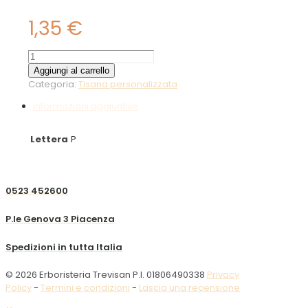
1,35
€
Papavero
petali
Aggiungi al carrello
10g
Categoria:
Tisana personalizzata
quantità
Informazioni aggiuntive
Lettera
P
0523 452600
P.le Genova 3 Piacenza
Spedizioni in tutta Italia
© 2026 Erboristeria Trevisan P.I. 01806490338
Privacy
Policy
-
Termini e condizioni
-
Lascia una recensione