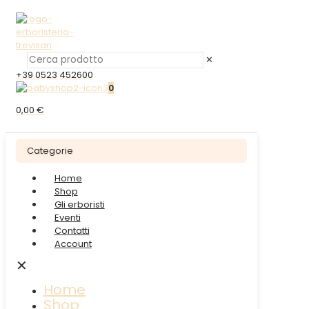
✕
+39 0523 452600
0
0,00 €
Categorie
Home
Shop
Gli erboristi
Eventi
Contatti
Account
✕
Home
Shop