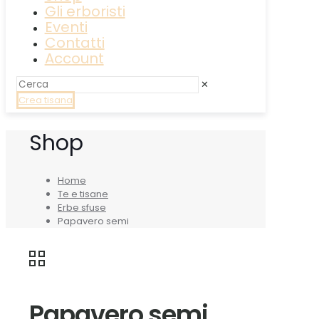
Gli erboristi
Eventi
Contatti
Account
✕
Crea tisana
Shop
Home
Te e tisane
Erbe sfuse
Papavero semi
Papavero semi