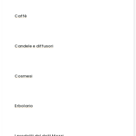
Caffè
Candele e diffusori
Cosmesi
Erbolario
I prodotti del dott Mozzi