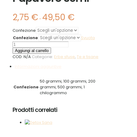
2,75
€
49,50
€
Fascia
-
di
prezzo:
Confezione
da
Confezione
2,75 €
Svuota
a
Papavero
49,50 €
semi
Aggiungi al carrello
quantità
COD:
N/A
Categorie:
Erbe sfuse
,
Te e tisane
Informazioni aggiuntive
50 grammi, 100 grammi, 200
Confezione
grammi, 500 grammi, 1
chilogrammo
Prodotti correlati