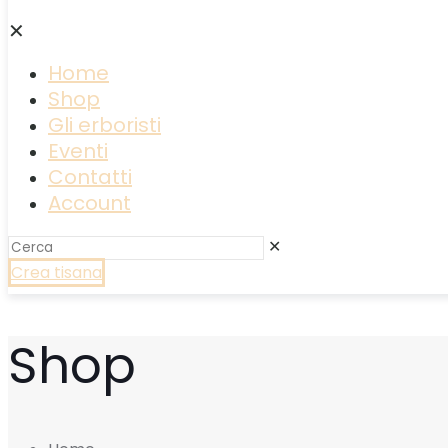
✕
Home
Shop
Gli erboristi
Eventi
Contatti
Account
✕
Crea tisana
Shop