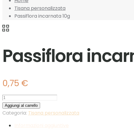
Home
Tisana personalizzata
Passiflora incarnata 10g
Passiflora incar
0,75
€
Passiflora
incarnata
Aggiungi al carrello
10g
Categoria:
Tisana personalizzata
quantità
Informazioni aggiuntive