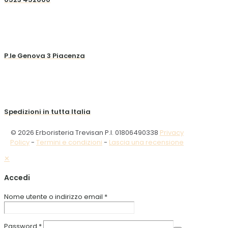
P.le Genova 3 Piacenza
Spedizioni in tutta Italia
© 2026 Erboristeria Trevisan P.I. 01806490338
Privacy
Policy
-
Termini e condizioni
-
Lascia una recensione
✕
Accedi
Nome utente o indirizzo email
*
Password
*