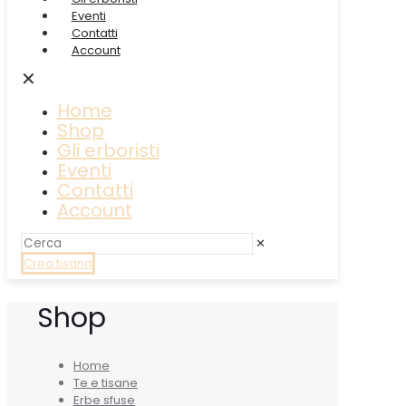
Eventi
Contatti
Account
✕
Home
Shop
Gli erboristi
Eventi
Contatti
Account
✕
Crea tisana
Shop
Home
Te e tisane
Erbe sfuse