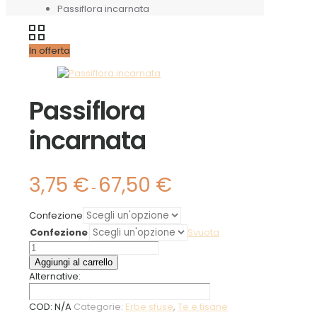
Passiflora incarnata
In offerta
Passiflora
incarnata
3,75
€
67,50
€
Fascia
-
di
prezzo:
Confezione
da
Confezione
3,75 €
Svuota
a
Passiflora
67,50 €
incarnata
Aggiungi al carrello
quantità
Alternative:
COD:
N/A
Categorie:
Erbe sfuse
,
Te e tisane