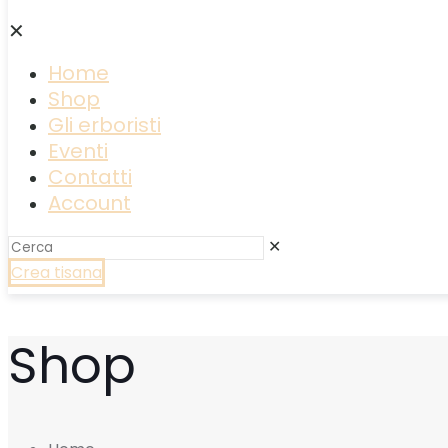
✕
Home
Shop
Gli erboristi
Eventi
Contatti
Account
✕
Crea tisana
Shop