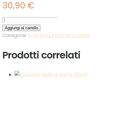
30,90
€
Profumo
Papavero
Aggiungi al carrello
Soave
Categorie:
Erbolario
,
Papavero soave
50ml
quantità
Prodotti correlati