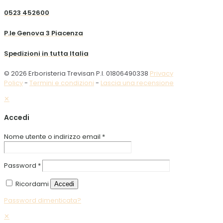
0523 452600
P.le Genova 3 Piacenza
Spedizioni in tutta Italia
© 2026 Erboristeria Trevisan P.I. 01806490338
Privacy
Policy
-
Termini e condizioni
-
Lascia una recensione
✕
Accedi
Nome utente o indirizzo email
*
Password
*
Ricordami
Accedi
Password dimenticata?
✕