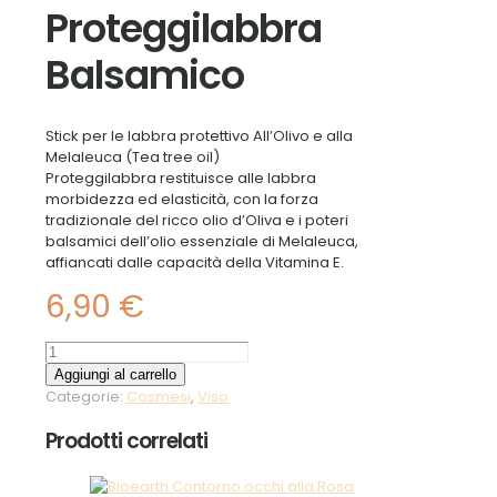
Proteggilabbra
Balsamico
Stick per le labbra protettivo All’Olivo e alla
Melaleuca (Tea tree oil)
Proteggilabbra restituisce alle labbra
morbidezza ed elasticità, con la forza
tradizionale del ricco olio d’Oliva e i poteri
balsamici dell’olio essenziale di Melaleuca,
affiancati dalle capacità della Vitamina E.
6,90
€
Proteggilabbra
Balsamico
Aggiungi al carrello
quantità
Categorie:
Cosmesi
,
Viso
Prodotti correlati