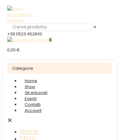
✕
+39 0523 452600
0
0,00 €
Categorie
Home
Shop
Gli erboristi
Eventi
Contatti
Account
✕
Home
Shop