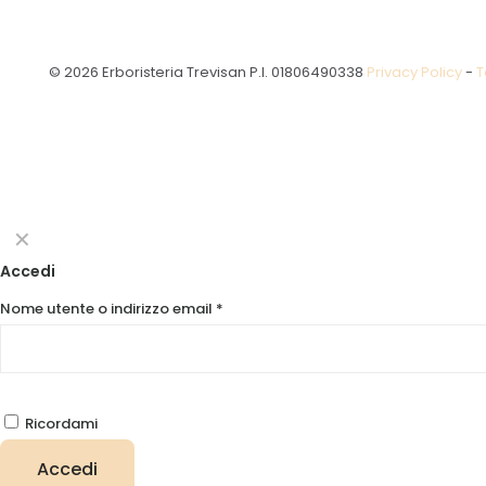
© 2026 Erboristeria Trevisan P.I. 01806490338
Privacy Policy
-
T
✕
Accedi
Nome utente o indirizzo email
*
Ricordami
Accedi